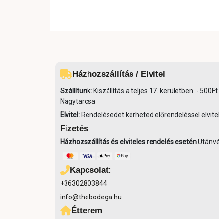
Házhozszállítás / Elvitel
Szállítunk:
Kiszállítás a teljes 17. kerületben. - 50
Nagytarcsa
Elvitel:
Rendelésedet kérheted előrendeléssel elvitel
Fizetés
Házhozszállítás és elviteles rendelés esetén
Utánvét
Kapcsolat:
+36302803844
info@thebodega.hu
Étterem