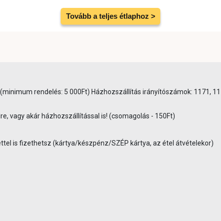
Tovább a teljes étlaphoz >
0Ft (minimum rendelés: 5 000Ft) Házhozszállítás irányítószámok: 1171, 
re, vagy akár házhozszállítással is! (csomagolás - 150Ft)
tel is fizethetsz (kártya/készpénz/SZÉP kártya, az étel átvételekor)