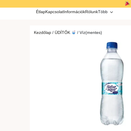
Kilépés
a
Étlap
Kapcsolat
Információk
Rólunk
Több
tartalomba
Kezdőlap
/
ÜDÍTŐK
/ Víz(mentes)