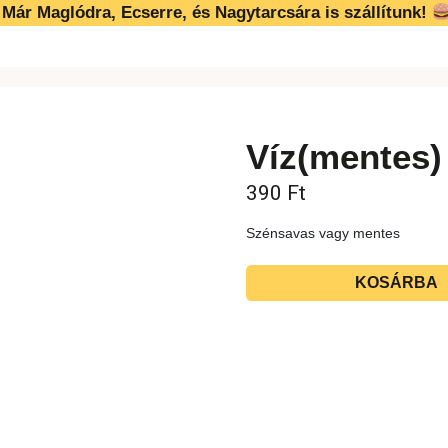
Már Maglódra, Ecserre, és Nagytarcsára is szállítunk!
Víz(mentes)
390
Ft
Szénsavas vagy mentes
KOSÁRBA