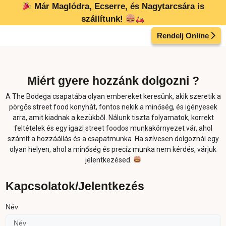
Kilépés
Már Maglódra, Ecserre, és Nagytarcsára is
a
szállítunk!
tartalomba
Rendelj Online
Miért gyere hozzánk dolgozni ?
A The Bodega csapatába olyan embereket keresünk, akik szeretik a
pörgős street food konyhát, fontos nekik a minőség, és igényesek
arra, amit kiadnak a kezükből. Nálunk tiszta folyamatok, korrekt
feltételek és egy igazi street foodos munkakörnyezet vár, ahol
számít a hozzáállás és a csapatmunka. Ha szívesen dolgoznál egy
olyan helyen, ahol a minőség és precíz munka nem kérdés, várjuk
jelentkezésed.
Kapcsolatok/Jelentkezés
Név