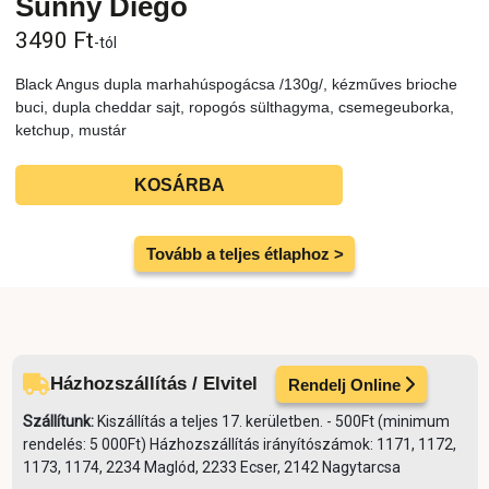
Sunny Diego
3490
Ft
-tól
Black Angus dupla marhahúspogácsa /130g/, kézműves brioche
buci, dupla cheddar sajt, ropogós sülthagyma, csemegeuborka,
ketchup, mustár
KOSÁRBA
Tovább a teljes étlaphoz >
Házhozszállítás / Elvitel
Rendelj Online
Szállítunk:
Kiszállítás a teljes 17. kerületben. - 500Ft (minimum
rendelés: 5 000Ft) Házhozszállítás irányítószámok: 1171, 1172,
1173, 1174, 2234 Maglód, 2233 Ecser, 2142 Nagytarcsa