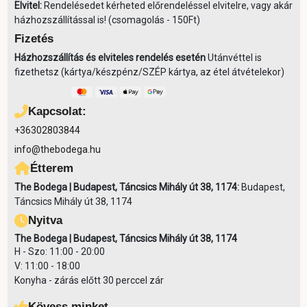
Elvitel:
Rendelésedet kérheted előrendeléssel elvitelre, vagy akár
házhozszállítással is! (csomagolás - 150Ft)
Fizetés
Házhozszállítás és elviteles rendelés esetén
Utánvéttel is
fizethetsz (kártya/készpénz/SZÉP kártya, az étel átvételekor)
Kapcsolat:
+36302803844
info@thebodega.hu
Étterem
The Bodega | Budapest, Táncsics Mihály út 38, 1174:
Budapest,
Táncsics Mihály út 38, 1174
Nyitva
The Bodega | Budapest, Táncsics Mihály út 38, 1174
H - Szo: 11:00 - 20:00
V: 11:00 - 18:00
Konyha - zárás előtt 30 perccel zár
Kövess minket