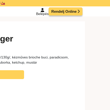
Rendelj Online
Belépés
rger
130g/, kézműves brioche buci, paradicsom,
uborka, ketchup, mustár