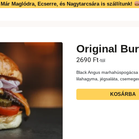
Már Maglódra, Ecserre, és Nagytarcsára is szállítunk!
Original Bu
2690
Ft
-tól
Black Angus marhahúspogácsa /
lilahagyma, jégsaláta, csemege
KOSÁRBA