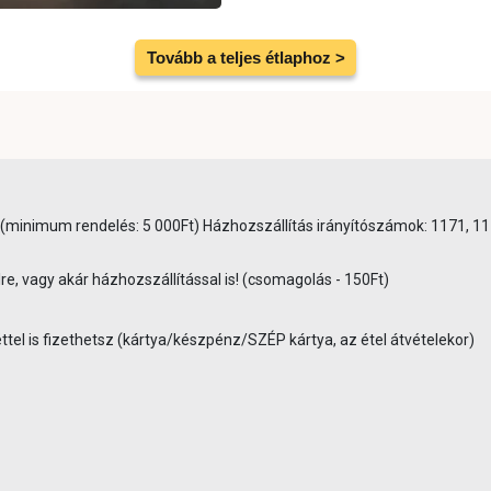
Tovább a teljes étlaphoz >
0Ft (minimum rendelés: 5 000Ft) Házhozszállítás irányítószámok: 1171, 
re, vagy akár házhozszállítással is! (csomagolás - 150Ft)
tel is fizethetsz (kártya/készpénz/SZÉP kártya, az étel átvételekor)