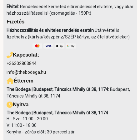
Elvitel:
Rendelésedet kérheted előrendeléssel elvitelre, vagy akár
házhozszállítással is! (csomagolás - 150Ft)
Fizetés
Házhozszállítás és elviteles rendelés esetén
Utánvéttel is
fizethetsz (kártya/készpénz/SZÉP kártya, az étel átvételekor)
Kapcsolat:
+36302803844
info@thebodega.hu
Étterem
The Bodega | Budapest, Táncsics Mihály út 38, 1174:
Budapest,
Táncsics Mihály út 38, 1174
Nyitva
The Bodega | Budapest, Táncsics Mihály út 38, 1174
H - Szo: 11:00 - 20:00
V: 11:00 - 18:00
Konyha - zárás előtt 30 perccel zár