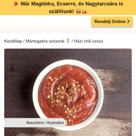
Kilépés
Már Maglódra, Ecserre, és Nagytarcsára is
a
szállítunk!
tartalomba
Rendelj Online
Kezdőlap
/
Mártogatós szószok
/ Házi chili szósz