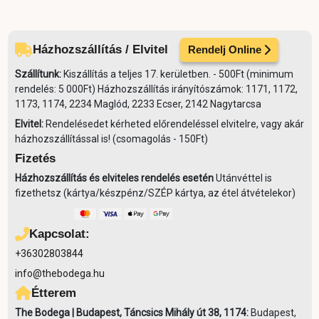
Házhozszállítás / Elvitel
Rendelj Online
Szállítunk:
Kiszállítás a teljes 17. kerületben. - 500Ft (minimum
rendelés: 5 000Ft) Házhozszállítás irányítószámok: 1171, 1172,
1173, 1174, 2234 Maglód, 2233 Ecser, 2142 Nagytarcsa
Elvitel:
Rendelésedet kérheted előrendeléssel elvitelre, vagy akár
házhozszállítással is! (csomagolás - 150Ft)
Fizetés
Házhozszállítás és elviteles rendelés esetén
Utánvéttel is
fizethetsz (kártya/készpénz/SZÉP kártya, az étel átvételekor)
Kapcsolat:
+36302803844
info@thebodega.hu
Étterem
The Bodega | Budapest, Táncsics Mihály út 38, 1174:
Budapest,