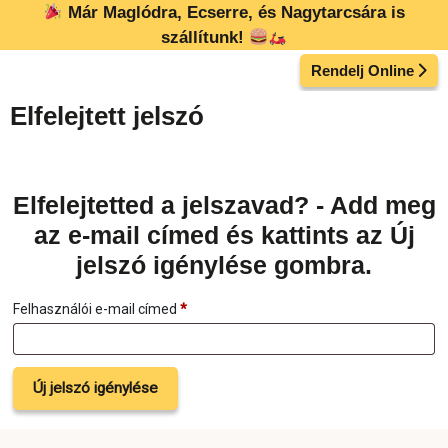
Kilépés
Már Maglódra, Ecserre, és Nagytarcsára is
a
szállítunk!
tartalomba
Rendelj Online
Elfelejtett jelszó
Elfelejtetted a jelszavad? - Add meg
az e-mail címed és kattints az Új
jelszó igénylése gombra.
Kötelező
Felhasználói e-mail címed
*
Új jelszó igénylése