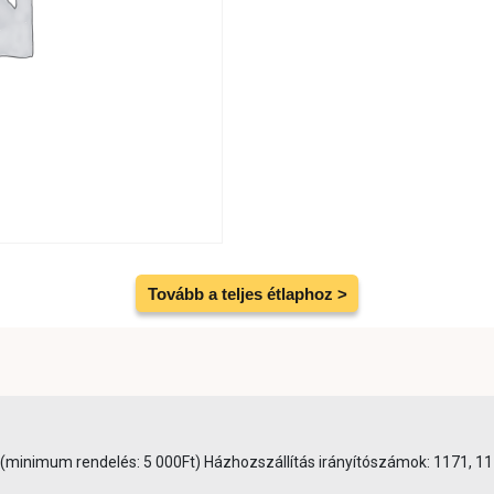
Tovább a teljes étlaphoz >
0Ft (minimum rendelés: 5 000Ft) Házhozszállítás irányítószámok: 1171, 