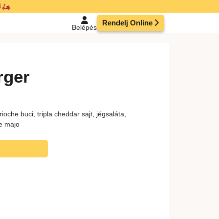
Rendelj Online
Belépés
rger
che buci, tripla cheddar sajt, jégsaláta,
le majo