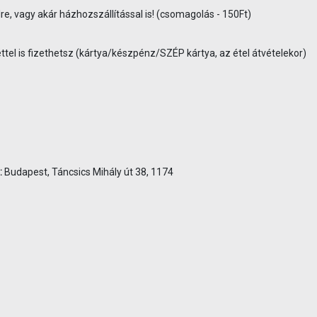
re, vagy akár házhozszállítással is! (csomagolás - 150Ft)
tel is fizethetsz (kártya/készpénz/SZÉP kártya, az étel átvételekor)
:
Budapest, Táncsics Mihály út 38, 1174