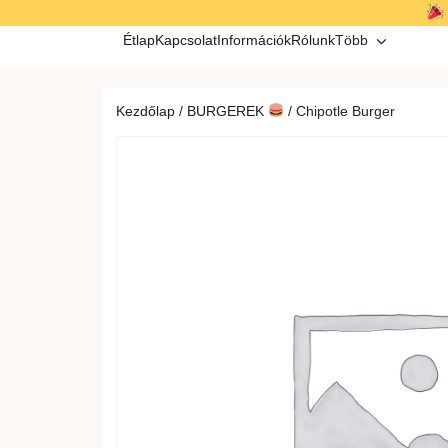
Kilépés
a
Étlap
Kapcsolat
Információk
Rólunk
Több
tartalomba
Kezdőlap
/
BURGEREK
/ Chipotle Burger