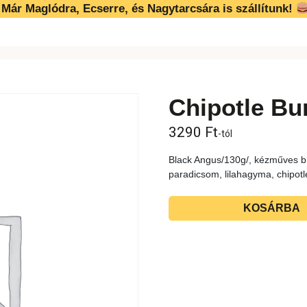
Már Maglódra, Ecserre, és Nagytarcsára is szállítunk!
Chipotle Bu
3290
Ft
-tól
Black Angus/130g/, kézműves brio
paradicsom, lilahagyma, chipot
KOSÁRBA