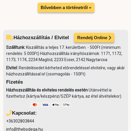
Bővebben a történetről »
Házhozszállítás / Elvitel
Rendelj Online
Szállítunk:
Kiszállítás a teljes 17. kerületben. - 500Ft (minimum
rendelés: 5 000Ft) Házhozszállítás irányítószámok: 1171, 1172,
1173, 1174, 2234 Maglód, 2233 Ecser, 2142 Nagytarcsa
Elvitel:
Rendelésedet kérheted előrendeléssel elvitelre, vagy akár
házhozszállítással is! (csomagolás - 150Ft)
Fizetés
Házhozszállítás és elviteles rendelés esetén
Utánvéttel is
fizethetsz (kártya/készpénz/SZÉP kártya, az étel átvételekor)
Kapcsolat:
+36302803844
info@thebodega.hu