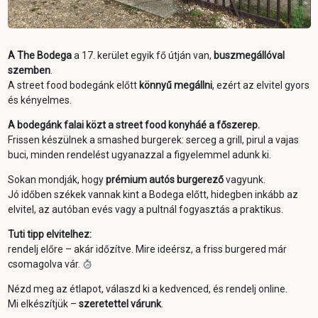
A The Bodega
a 17. kerület egyik fő útján van,
buszmegállóval
szemben
.
A street food bodegánk előtt
könnyű megállni
, ezért az elvitel gyors
és kényelmes.
A bodegánk falai közt a street food konyháé a főszerep.
Frissen készülnek a smashed burgerek: serceg a grill, pirul a vajas
buci, minden rendelést ugyanazzal a figyelemmel adunk ki.
Sokan mondják, hogy
prémium autós burgerező
vagyunk.
Jó időben székek vannak kint a Bodega előtt, hidegben inkább az
elvitel, az autóban evés vagy a pultnál fogyasztás a praktikus.
Tuti tipp elvitelhez:
rendelj előre – akár időzítve. Mire ideérsz, a friss burgered már
csomagolva vár.
Nézd meg az étlapot, válaszd ki a kedvenced, és rendelj online.
Mi elkészítjük –
szeretettel várunk
.