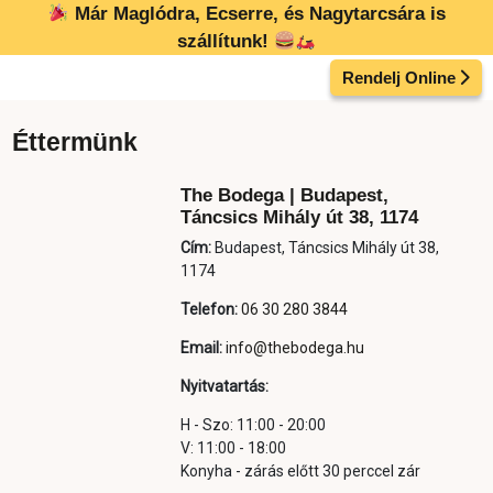
Kilépés
Már Maglódra, Ecserre, és Nagytarcsára is
a
szállítunk!
tartalomba
Rendelj Online
Éttermünk
The Bodega | Budapest,
Táncsics Mihály út 38, 1174
Cím:
Budapest, Táncsics Mihály út 38,
1174
Telefon:
06 30 280 3844
Email:
info@thebodega.hu
Nyitvatartás:
H - Szo: 11:00 - 20:00
V: 11:00 - 18:00
Konyha - zárás előtt 30 perccel zár